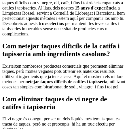
taques difícils com vi negre, oli, cafè, i fins i tot xiclets enganxats a
catifes i tapisseries. Al llarg dels nostres
15 anys d'experiència
a
Limpiezas Rossel, servint a Cornellà de Llobregat i Barcelona, hem
perfeccionat aquests mètodes i estem aquí per compartir-los amb tu.
Descobreix aquests
trucs efectius
per mantenir les teves catifes i
tapisseries impecables sense necessitat de productes cars ni
complicacions.
Com netejar taques difícils de la catifa i
tapisseria amb ingredients casolans?
Existeixen nombrosos productes comercials que prometen eliminar
taques, però moltes vegades pots obtenir els mateixos resultats
utilitzant ingredients que ja tens a casa. Aquí et mostrem els millors
mètodes per
netejar taques difícils de catifes i tapisseria
, utilitzant
coses tan simples com bicarbonat de sodi, vinagre, i fins i tot gel.
Com eliminar taques de vi negre de
catifes i tapisseria
El vi negre és conegut per ser un dels líquids més temuts quan es
tracta de taques, però no et preocupis, hi ha un truc efectiu per