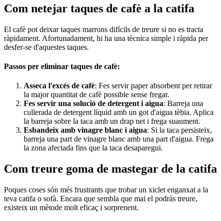
Com netejar taques de cafè a la catifa
El cafè pot deixar taques marrons difícils de treure si no es tracta
ràpidament. Afortunadament, hi ha una tècnica simple i ràpida per
desfer-se d'aquestes taques.
Passos per eliminar taques de cafè:
Asseca l'excés de cafè
: Fes servir paper absorbent per retirar
la major quantitat de cafè possible sense fregar.
Fes servir una solució de detergent i aigua
: Barreja una
cullerada de detergent líquid amb un got d'aigua tèbia. Aplica
la barreja sobre la taca amb un drap net i frega suaument.
Esbandeix amb vinagre blanc i aigua
: Si la taca persisteix,
barreja una part de vinagre blanc amb una part d'aigua. Frega
la zona afectada fins que la taca desaparegui.
Com treure goma de mastegar de la catifa
Poques coses són més frustrants que trobar un xiclet enganxat a la
teva catifa o sofà. Encara que sembla que mai el podràs treure,
existeix un mètode molt eficaç i sorprenent.