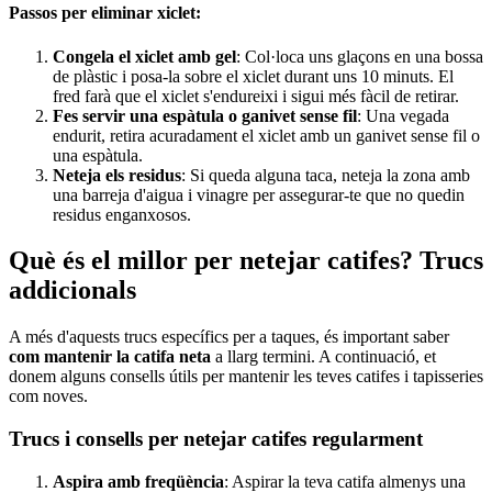
Passos per eliminar xiclet:
Congela el xiclet amb gel
: Col·loca uns glaçons en una bossa
de plàstic i posa-la sobre el xiclet durant uns 10 minuts. El
fred farà que el xiclet s'endureixi i sigui més fàcil de retirar.
Fes servir una espàtula o ganivet sense fil
: Una vegada
endurit, retira acuradament el xiclet amb un ganivet sense fil o
una espàtula.
Neteja els residus
: Si queda alguna taca, neteja la zona amb
una barreja d'aigua i vinagre per assegurar-te que no quedin
residus enganxosos.
Què és el millor per netejar catifes? Trucs
addicionals
A més d'aquests trucs específics per a taques, és important saber
com mantenir la catifa neta
a llarg termini. A continuació, et
donem alguns consells útils per mantenir les teves catifes i tapisseries
com noves.
Trucs i consells per netejar catifes regularment
Aspira amb freqüència
: Aspirar la teva catifa almenys una