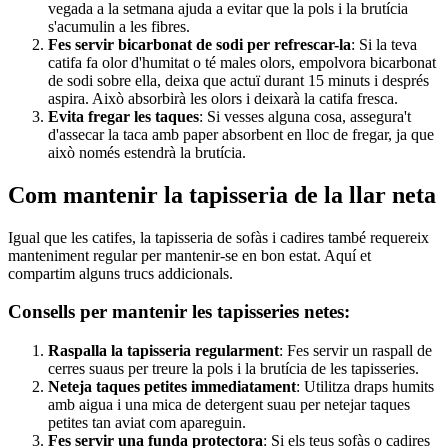
vegada a la setmana ajuda a evitar que la pols i la brutícia
s'acumulin a les fibres.
Fes servir bicarbonat de sodi per refrescar-la
: Si la teva
catifa fa olor d'humitat o té males olors, empolvora bicarbonat
de sodi sobre ella, deixa que actuï durant 15 minuts i després
aspira. Això absorbirà les olors i deixarà la catifa fresca.
Evita fregar les taques
: Si vesses alguna cosa, assegura't
d'assecar la taca amb paper absorbent en lloc de fregar, ja que
això només estendrà la brutícia.
Com mantenir la tapisseria de la llar neta
Igual que les catifes, la tapisseria de sofàs i cadires també requereix
manteniment regular per mantenir-se en bon estat. Aquí et
compartim alguns trucs addicionals.
Consells per mantenir les tapisseries netes:
Raspalla la tapisseria regularment
: Fes servir un raspall de
cerres suaus per treure la pols i la brutícia de les tapisseries.
Neteja taques petites immediatament
: Utilitza draps humits
amb aigua i una mica de detergent suau per netejar taques
petites tan aviat com apareguin.
Fes servir una funda protectora
: Si els teus sofàs o cadires