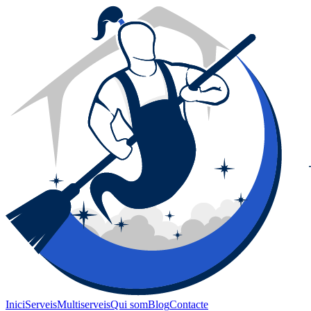
Inici
Serveis
Multiserveis
Qui som
Blog
Contacte