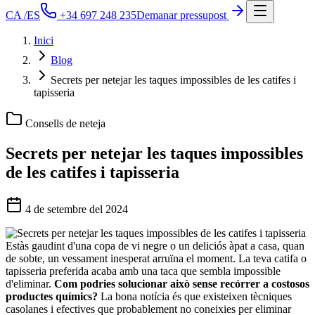
CA
/
ES
+34 697 248 235
Demanar pressupost
Inici
Blog
Secrets per netejar les taques impossibles de les catifes i
tapisseria
Consells de neteja
Secrets per netejar les taques impossibles
de les catifes i tapisseria
4 de setembre del 2024
Estàs gaudint d'una copa de vi negre o un deliciós àpat a casa, quan
de sobte, un vessament inesperat arruïna el moment. La teva catifa o
tapisseria preferida acaba amb una taca que sembla impossible
d'eliminar.
Com podries solucionar això sense recórrer a costosos
productes químics?
La bona notícia és que existeixen tècniques
casolanes i efectives que probablement no coneixies per eliminar