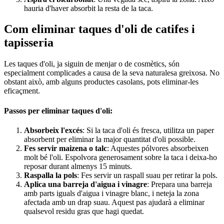
hauria d'haver absorbit la resta de la taca.
Com eliminar taques d'oli de catifes i
tapisseria
Les taques d'oli, ja siguin de menjar o de cosmètics, són
especialment complicades a causa de la seva naturalesa greixosa. No
obstant això, amb alguns productes casolans, pots eliminar-les
eficaçment.
Passos per eliminar taques d'oli:
Absorbeix l'excés
: Si la taca d'oli és fresca, utilitza un paper
absorbent per eliminar la major quantitat d'oli possible.
Fes servir maizena o talc
: Aquestes pólvores absorbeixen
molt bé l'oli. Espolvora generosament sobre la taca i deixa-ho
reposar durant almenys 15 minuts.
Raspalla la pols
: Fes servir un raspall suau per retirar la pols.
Aplica una barreja d'aigua i vinagre
: Prepara una barreja
amb parts iguals d'aigua i vinagre blanc, i neteja la zona
afectada amb un drap suau. Aquest pas ajudarà a eliminar
qualsevol residu gras que hagi quedat.