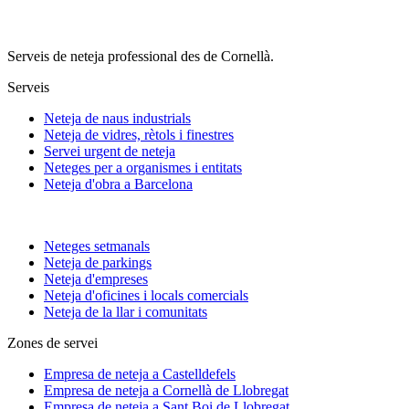
Serveis de neteja professional des de Cornellà.
Serveis
Neteja de naus industrials
Neteja de vidres, rètols i finestres
Servei urgent de neteja
Neteges per a organismes i entitats
Neteja d'obra a Barcelona
Neteges setmanals
Neteja de parkings
Neteja d'empreses
Neteja d'oficines i locals comercials
Neteja de la llar i comunitats
Zones de servei
Empresa de neteja a
Castelldefels
Empresa de neteja a
Cornellà de Llobregat
Empresa de neteja a
Sant Boi de Llobregat