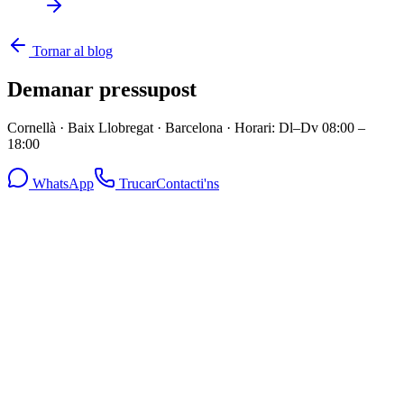
Tornar al blog
Demanar pressupost
Cornellà · Baix Llobregat · Barcelona
·
Horari: Dl–Dv 08:00 –
18:00
WhatsApp
Trucar
Contacti'ns