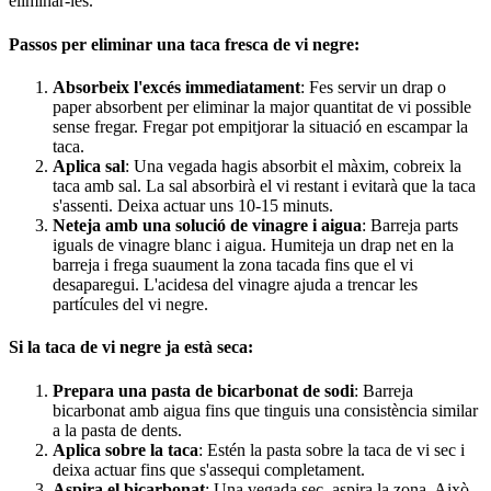
eliminar-les.
Passos per eliminar una taca fresca de vi negre:
Absorbeix l'excés immediatament
: Fes servir un drap o
paper absorbent per eliminar la major quantitat de vi possible
sense fregar. Fregar pot empitjorar la situació en escampar la
taca.
Aplica sal
: Una vegada hagis absorbit el màxim, cobreix la
taca amb sal. La sal absorbirà el vi restant i evitarà que la taca
s'assenti. Deixa actuar uns 10-15 minuts.
Neteja amb una solució de vinagre i aigua
: Barreja parts
iguals de vinagre blanc i aigua. Humiteja un drap net en la
barreja i frega suaument la zona tacada fins que el vi
desaparegui. L'acidesa del vinagre ajuda a trencar les
partícules del vi negre.
Si la taca de vi negre ja està seca:
Prepara una pasta de bicarbonat de sodi
: Barreja
bicarbonat amb aigua fins que tinguis una consistència similar
a la pasta de dents.
Aplica sobre la taca
: Estén la pasta sobre la taca de vi sec i
deixa actuar fins que s'assequi completament.
Aspira el bicarbonat
: Una vegada sec, aspira la zona. Això