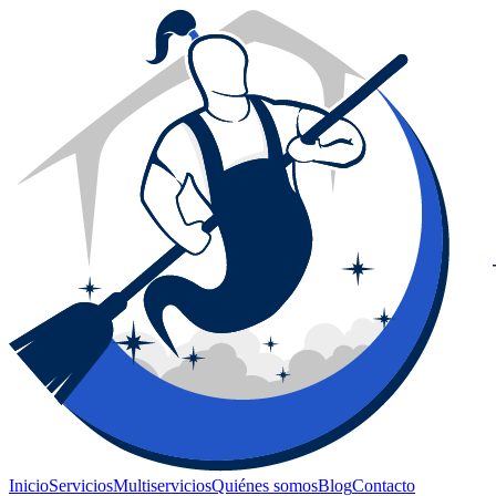
Inicio
Servicios
Multiservicios
Quiénes somos
Blog
Contacto