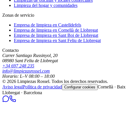
Limpiezas de oficinas y locales comerciales
Limpieza del hogar y comunidades
Zonas de servicio
Empresa de limpieza en
Castelldefels
Empresa de limpieza en
Cornellà de Llobregat
Empresa de limpieza en
Sant Boi de Llobregat
Empresa de limpieza en
Sant Feliu de Llobregat
Contacto
Carrer Santiago Russinyol, 20
08980
Sant Feliu de Llobregat
+34 697 248 235
info@limpiezasrossel.com
Horario: L–V 08:00 – 18:00
©
2026
Limpiezas Rossel
.
Todos los derechos reservados.
Aviso legal
Política de privacidad
Cornellà · Baix
Configurar cookies
Llobregat · Barcelona