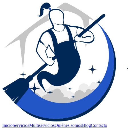
Inicio
Servicios
Multiservicios
Quiénes somos
Blog
Contacto