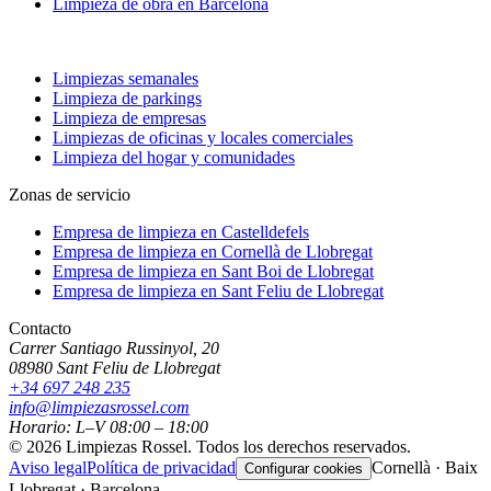
Limpieza de obra en Barcelona
Limpiezas semanales
Limpieza de parkings
Limpieza de empresas
Limpiezas de oficinas y locales comerciales
Limpieza del hogar y comunidades
Zonas de servicio
Empresa de limpieza en
Castelldefels
Empresa de limpieza en
Cornellà de Llobregat
Empresa de limpieza en
Sant Boi de Llobregat
Empresa de limpieza en
Sant Feliu de Llobregat
Contacto
Carrer Santiago Russinyol, 20
08980
Sant Feliu de Llobregat
+34 697 248 235
info@limpiezasrossel.com
Horario: L–V 08:00 – 18:00
©
2026
Limpiezas Rossel
.
Todos los derechos reservados.
Aviso legal
Política de privacidad
Cornellà · Baix
Configurar cookies
Llobregat · Barcelona