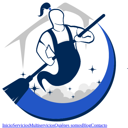
Inicio
Servicios
Multiservicios
Quiénes somos
Blog
Contacto