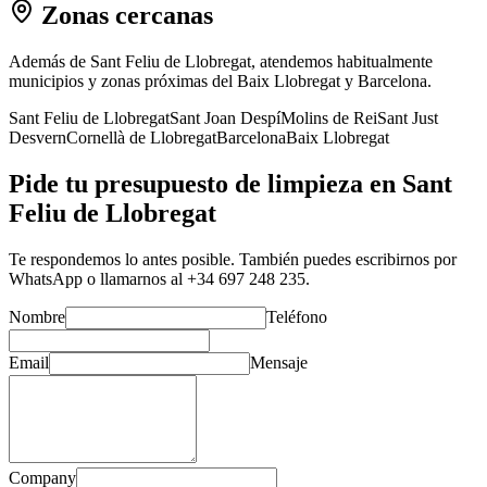
Zonas cercanas
Además de
Sant Feliu de Llobregat
, atendemos habitualmente
municipios y zonas próximas del Baix Llobregat y Barcelona.
Sant Feliu de Llobregat
Sant Joan Despí
Molins de Rei
Sant Just
Desvern
Cornellà de Llobregat
Barcelona
Baix Llobregat
Pide tu presupuesto de limpieza en
Sant
Feliu de Llobregat
Te respondemos lo antes posible. También puedes escribirnos por
WhatsApp o llamarnos al
+34 697 248 235
.
Nombre
Teléfono
Email
Mensaje
Company