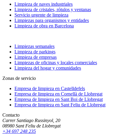
Limpieza de naves industriales
Limpieza de cristales, rótulos y ventanas
Servicio urgente de limpieza
Limpiezas para organismos y entidades
Limpieza de obra en Barcelona
Limpiezas semanales
Limpieza de parkings
Limpieza de empresas
Limpiezas de oficinas y locales comerciales
Limpieza del hogar y comunidades
Zonas de servicio
Empresa de limpieza en
Castelldefels
Empresa de limpieza en
Cornellà de Llobregat
Empresa de limpieza en
Sant Boi de Llobregat
Empresa de limpieza en
Sant Feliu de Llobregat
Contacto
Carrer Santiago Russinyol, 20
08980
Sant Feliu de Llobregat
+34 697 248 235