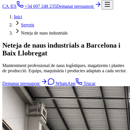
CA
/
ES
+34 697 248 235
Demanar pressupost
Inici
Serveis
Neteja de naus industrials
Neteja de naus industrials a Barcelona i
Baix Llobregat
Manteniment professional de naus logístiques, magatzems i plantes
de producció. Equips, maquinària i productes adaptats a cada sector.
Demanar pressupost
WhatsApp
Trucar