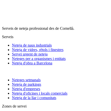
Serveis de neteja professional des de Cornellà.
Serveis
Neteja de naus industrials
Neteja de vidres, rètols i finestres
Servei urgent de neteja
Neteges per a organismes i entitats
Neteja d'obra a Barcelona
Neteges setmanals
Neteja de parkings
Neteja d'empreses
Neteja d'oficines i locals comercials
Neteja de la llar i comunitats
Zones de servei