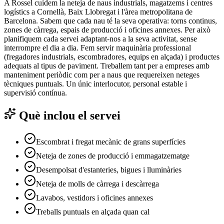
A Rossel cuidem la neteja de naus industrials, magatzems i centres
logístics a Cornellà, Baix Llobregat i l'àrea metropolitana de
Barcelona. Sabem que cada nau té la seva operativa: torns continus,
zones de càrrega, espais de producció i oficines annexes. Per això
planifiquem cada servei adaptant-nos a la seva activitat, sense
interrompre el dia a dia. Fem servir maquinària professional
(fregadores industrials, escombradores, equips en alçada) i productes
adequats al tipus de paviment. Treballem tant per a empreses amb
manteniment periòdic com per a naus que requereixen neteges
tècniques puntuals. Un únic interlocutor, personal estable i
supervisió contínua.
Què inclou el servei
Escombrat i fregat mecànic de grans superfícies
Neteja de zones de producció i emmagatzematge
Desempolsat d'estanteries, bigues i lluminàries
Neteja de molls de càrrega i descàrrega
Lavabos, vestidors i oficines annexes
Treballs puntuals en alçada quan cal