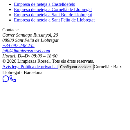
Empresa de neteja a
Castelldefels
Empresa de neteja a
Cornellà de Llobregat
Empresa de neteja a
Sant Boi de Llobregat
Empresa de neteja a
Sant Feliu de Llobregat
Contacte
Carrer Santiago Russinyol, 20
08980
Sant Feliu de Llobregat
+34 697 248 235
info@limpiezasrossel.com
Horari: Dl–Dv 08:00 – 18:00
©
2026
Limpiezas Rossel
.
Tots els drets reservats.
Avís legal
Política de privacitat
Cornellà · Baix
Configurar cookies
Llobregat · Barcelona