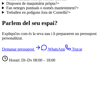
Disposen de maquinària pròpia?
+
Fan neteges puntuals o només manteniment?
+
Treballen en polígons fora de Cornellà?
+
Parlem del seu espai?
Expliqui'ns com és la seva nau i li prepararem un pressupost
personalitzat.
Demanar pressupost
WhatsApp
Trucar
Horari: Dl–Dv 08:00 – 18:00